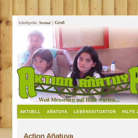
Groß
Schriftgröße:
|
Normal
Weil Menschen auf Hilfe warten...
AKTUELL
AÑATUYA
LEBENSSITUATION
HILFE
PROJEKTE
Action Añatuya