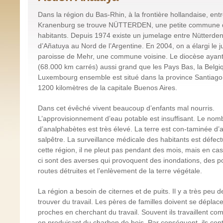
Dans la région du Bas-Rhin, à la frontière hollandaise, ent
Kranenburg se trouve NÜTTERDEN, une petite commune 
habitants. Depuis 1974 existe un jumelage entre Nütterden
d’Añatuya au Nord de l’Argentine. En 2004, on a élargi le 
paroisse de Mehr, une commune voisine. Le diocèse ayant
(68.000 km carrés) aussi grand que les Pays Bas, la Belgiq
Luxembourg ensemble est situé dans la province Santiago 
1200 kilomètres de la capitale Buenos Aires.
Dans cet évêché vivent beaucoup d’enfants mal nourris.
L’approvisionnement d’eau potable est insuffisant. Le nom
d’analphabètes est très élevé. La terre est con-taminée d’a
salpêtre. La surveillance médicale des habitants est défe
cette région, il ne pleut pas pendant des mois, mais en cas
ci sont des averses qui provoquent des inondations, des p
routes détruites et l’enlèvement de la terre végétale.
La région a besoin de citernes et de puits. Il y a très peu d
trouver du travail. Les pères de familles doivent se déplac
proches en cherchant du travail. Souvent ils travaillent c
en produisant du charbon de bois. Par conséquent, ils cont