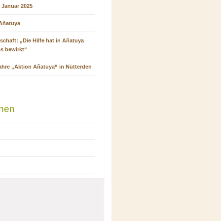
 Januar 2025
 Añatuya
schaft: „Die Hilfe hat in Añatuya
as bewirkt“
ahre „Aktion Añatuya“ in Nütterden
onen