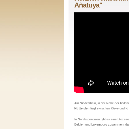
Añatuya"
Am Niederrhein, in der Nähe der hollän
Nütterden
liegt zwischen Kleve und K
In Nordargentinien gibt es eine Diözes
Belgien und Luxemburg zusammen, da