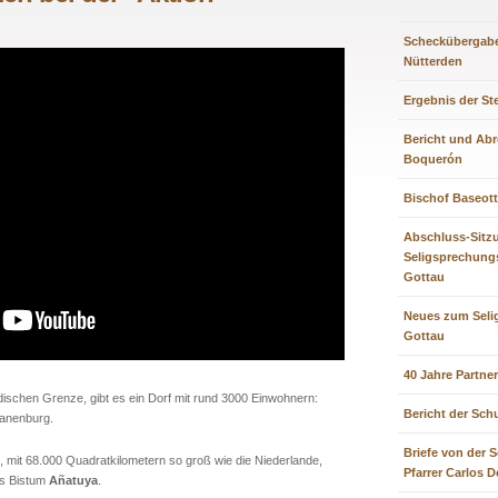
Scheckübergabe
Nütterden
Ergebnis der St
Bericht und Ab
Boquerón
Bischof Baseotto
Abschluss-Sitz
Seligsprechung
Gottau
Neues zum Seli
Gottau
40 Jahre Partne
dischen Grenze, gibt es ein Dorf mit rund 3000 Einwohnern:
Bericht der Schu
ranenburg.
Briefe von der S
e, mit 68.000 Quadratkilometern so groß wie die Niederlande,
Pfarrer Carlos 
s Bistum
Añatuya
.