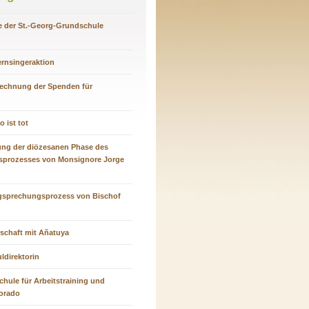
 der St.-Georg-Grundschule
ernsingeraktion
rechnung der Spenden für
 ist tot
ung der diözesanen Phase des
sprozesses von Monsignore Jorge
gsprechungsprozess von Bischof
rschaft mit Añatuya
ldirektorin
chule für Arbeitstraining und
Dorado