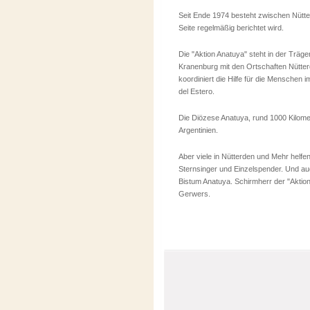
Seit Ende 1974 besteht zwischen Nütter
Seite regelmäßig berichtet wird.
Die "Aktion Anatuya" steht in der Träg
Kranenburg mit den Ortschaften Nütte
koordiniert die Hilfe für die Menschen 
del Estero.
Die Diözese Anatuya, rund 1000 Kilomet
Argentinien.
Aber viele in Nütterden und Mehr helfe
Sternsinger und Einzelspender. Und a
Bistum Anatuya. Schirmherr der "Aktion
Gerwers.