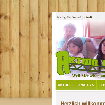
Groß
Schriftgröße:
|
Normal
Weil Menschen auf
AKTUELL
AÑATUYA
LE
PROJEKTE
Herzlich willkomm