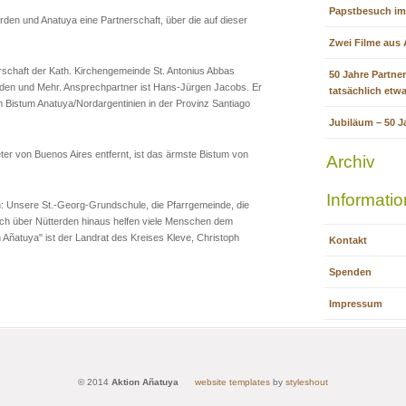
Papstbesuch im
den und Anatuya eine Partnerschaft, über die auf dieser
Zwei Filme aus
erschaft der Kath. Kirchengemeinde St. Antonius Abbas
50 Jahre Partner
rden und Mehr. Ansprechpartner ist Hans-Jürgen Jacobs. Er
tatsächlich etw
im Bistum Anatuya/Nordargentinien in der Provinz Santiago
Jubiläum – 50 J
er von Buenos Aires entfernt, ist das ärmste Bistum von
Archiv
Informati
n: Unsere St.-Georg-Grundschule, die Pfarrgemeinde, die
uch über Nütterden hinaus helfen viele Menschen dem
 Añatuya" ist der Landrat des Kreises Kleve, Christoph
Kontakt
Spenden
Impressum
© 2014
Aktion Añatuya
website templates
by
styleshout